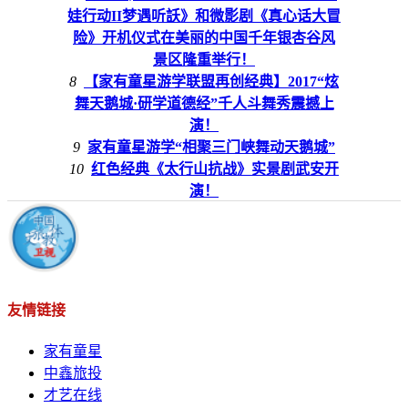
娃行动II梦遇听訞》和微影剧《真心话大冒
险》开机仪式在美丽的中国千年银杏谷风
景区隆重举行！
8
【家有童星游学联盟再创经典】2017“炫
舞天鹅城·研学道德经”千人斗舞秀震撼上
演！
9
家有童星游学“相聚三门峡舞动天鹅城”
10
红色经典《太行山抗战》实景剧武安开
演！
友情链接
家有童星
中鑫旅投
才艺在线