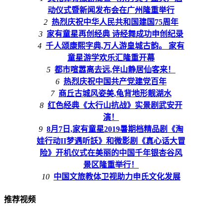
动仪式暨新闻发布会在广州隆重举行
2
热烈庆祝中华人民共和国建国75周年
3
家有童星再创经典 诗经舞成功申创纪录
4
千人颂康熙字典,万人游皇城古韵。 家有
童星游学欢乐汇隆重开幕
5
都市喧嚣离去远,伴山静居仙客来！
6
热烈庆祝中国共产党建党百年
7
商丘古城风姿美,龟背地形靓湖水
8
红色经典《太行山抗战》实景剧武安开
演！
9
8月7日,家有童星2019暑期档精品剧《淘
娃行动II梦遇听訞》和微影剧《真心话大冒
险》开机仪式在美丽的中国千年银杏谷风
景区隆重举行！
10
中国文旅教体卫视助力申氏文化发展
推荐视频