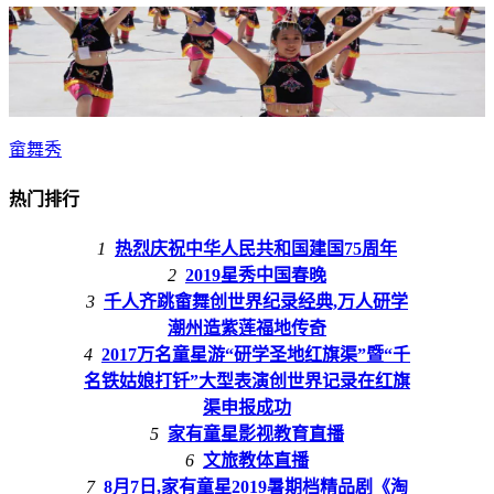
畲舞秀
热门排行
1
热烈庆祝中华人民共和国建国75周年
2
2019星秀中国春晚
3
千人齐跳畲舞创世界纪录经典,万人研学
潮州造紫莲福地传奇
4
2017万名童星游“研学圣地红旗渠”暨“千
名铁姑娘打钎”大型表演创世界记录在红旗
渠申报成功
5
家有童星影视教育直播
6
文旅教体直播
7
8月7日,家有童星2019暑期档精品剧《淘