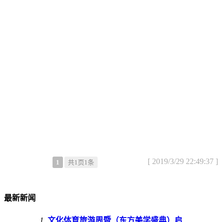
[
2019/3/29 22:49:37
]
1
共1页1条
最新新闻
1
文化体育旅游周暨（东方美学盛典）启