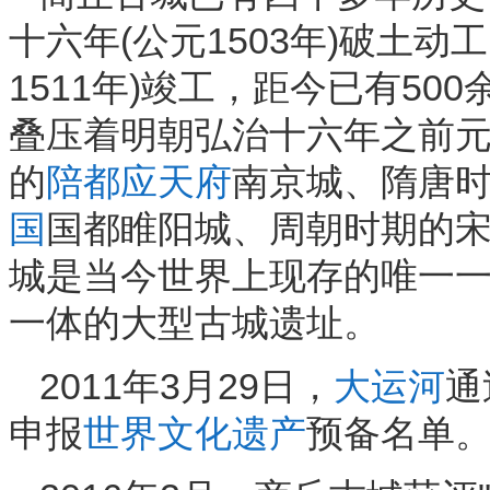
十六年(公元1503年)破土
1511年)竣工，距今已有5
叠压着明朝弘治十六年之前
的
陪都
应天府
南京城、隋唐
国
国都睢阳城、周朝时期的宋
城是当今世界上现存的唯一
一体的大型古城遗址。
2011年3月29日，
大运河
通
申报
世界文化遗产
预备名单