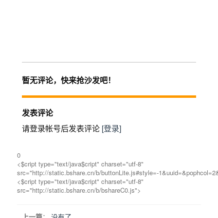
暂无评论，快来抢沙发吧！
发表评论
请登录帐号后发表评论
[登录]
0
<$cript type="text/java$cript" charset="utf-8"
src="http://static.bshare.cn/b/buttonLite.js#style=-1&uuid=&pophcol=
<$cript type="text/java$cript" charset="utf-8"
src="http://static.bshare.cn/b/bshareC0.js">
上一篇
：
没有了