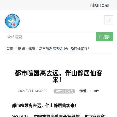
[注册]
[登录]
搜索
首页
/
新闻
/
健康
/
都市喧嚣离去远,伴山静居仙客来！
都市喧嚣离去远，伴山静居仙客
来！
2021/9/14 13:30:02
作者：ctestv
162088
浏览
都市喧嚣离去远，伴山静居仙客来！
2021/9/14 ，中鑫旅投资董事长杨继超，北京家有童