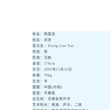
姓名：熊国尧
别名：尧尧
英文名：Xiong Guo Yao
性别：男
民族：汉族
身高：170cm
生日：2003年11月16日
体重：70kg
生肖：羊
国籍：中国(内地)
星座：天蝎座
出生地：河南省焦作市
艺术特长：表演、声乐、二胡