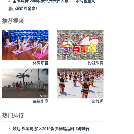
4
金玉其质少年郎,豪气云天怀大志——家有童星明
星小演员原金豪！
推荐视频
体育项目
影视教育
幸福出发
畲舞秀
热门排行
1
欢迎 熊国尧 加入2019贺岁档精品剧《淘娃行