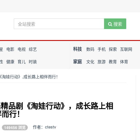
搜索
科技
星
电影
电视
综艺
数码
手机
探索
互联网
家庭
性
健康
育儿
时装
文化
旅游
教育
体育
剧《淘娃行动》,成长路上相伴而行！
岁档精品剧《淘娃行动》，成长路上相
伴而行！
9
作者：ctestv
149456
浏览