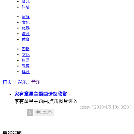
育儿
时装
家庭
文化
旅游
教育
体育
图播
文化
旅游
教育
体育
首页
/
娱乐
/
音乐
家有童星主题曲请您欣赏
家有童星主题曲,点击图片进入
ctestv [
2019/4/6 10:43:33
]
1
共1页1条
最新新闻